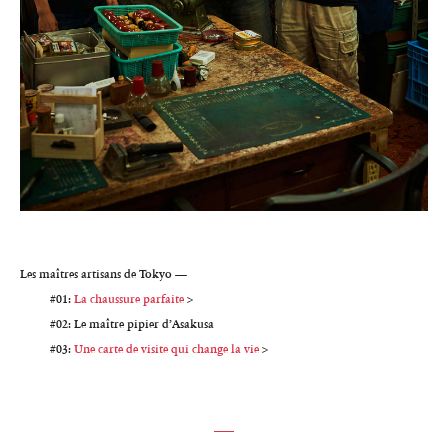
Les maîtres artisans de Tokyo —
#01:
La chaussure parfaite
>
#02: Le maître pipier d’Asakusa
#03:
Une carte de visite qui change la vie
>