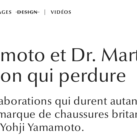
AGES
DESIGN
VIDÉOS
moto et Dr. Mar
ion qui perdure
laborations qui durent autan
 marque de chaussures brita
 Yohji Yamamoto.