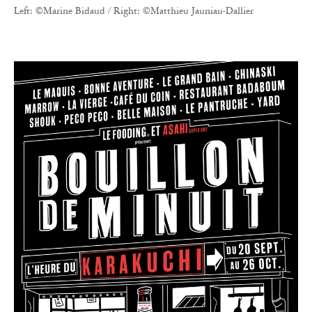
Left: ©Marine Bidaud / Right: ©Matthieu Jauniau-Dallier