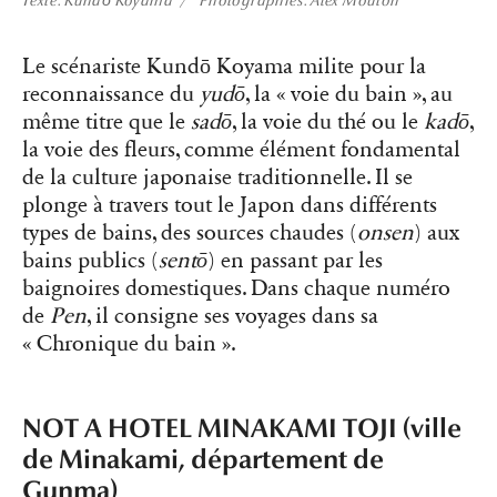
Texte
Kundō Koyama
Photographies
Alex Mouton
Le scénariste Kundō Koyama milite pour la
reconnaissance du
yudō
, la « voie du bain », au
même titre que le
sadō
, la voie du thé ou le
kadō
,
la voie des fleurs, comme élément fondamental
de la culture japonaise traditionnelle. Il se
plonge à travers tout le Japon dans différents
types de bains, des sources chaudes (
onsen
) aux
bains publics (
sentō
) en passant par les
baignoires domestiques. Dans chaque numéro
de
Pen
, il consigne ses voyages dans sa
« Chronique du bain ».
NOT A HOTEL MINAKAMI TOJI (ville
de Minakami, département de
Gunma)