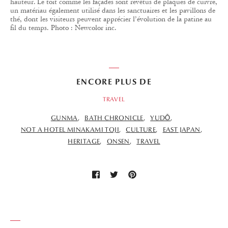
hauteur. Le toit comme les façades sont revêtus de plaques de cuivre,
un matériau également utilisé dans les sanctuaires et les pavillons de
thé, dont les visiteurs peuvent apprécier l’évolution de la patine au
fil du temps. Photo : Newcolor inc.
ENCORE PLUS DE
TRAVEL
GUNMA
BATH CHRONICLE
YUDŌ
NOT A HOTEL MINAKAMI TOJI
CULTURE
EAST JAPAN
HERITAGE
ONSEN
TRAVEL