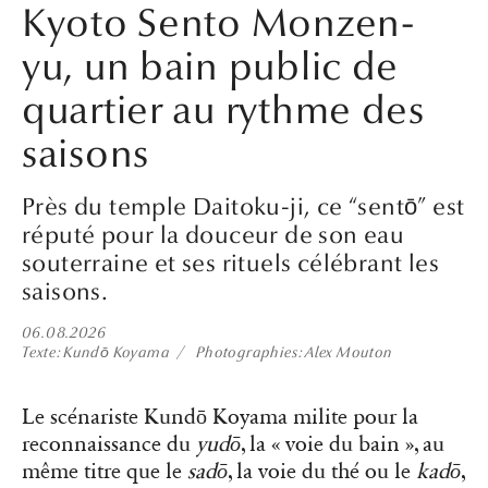
Kyoto Sento Monzen-
yu, un bain public de
quartier au rythme des
saisons
Près du temple Daitoku-ji, ce “sentō” est
réputé pour la douceur de son eau
souterraine et ses rituels célébrant les
saisons.
06.08.2026
Texte
Kundō Koyama
Photographies
Alex Mouton
Le scénariste Kundō Koyama milite pour la
reconnaissance du
yudō
, la « voie du bain », au
même titre que le
sadō
, la voie du thé ou le
kadō
,