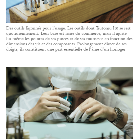
Des outils façonnés pour l’usage. Les outils dont Tsutomu Itō se sert
quotidiennement. Leur base est issue du commerce, mais il ajuste
lui-même les pointes de ses pinces et de ses tournevis en fonction des
dimensions des vis et des composants. Prolongement direct de ses
doigts, ils constituent une part essentielle de l’âme d’un horloger.