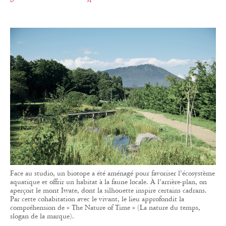
Face au studio, un biotope a été aménagé pour favoriser l’écosystème
aquatique et offrir un habitat à la faune locale. À l’arrière-plan, on
aperçoit le mont Iwate, dont la silhouette inspire certains cadrans.
Par cette cohabitation avec le vivant, le lieu approfondit la
compréhension de « The Nature of Time » (La nature du temps,
slogan de la marque).