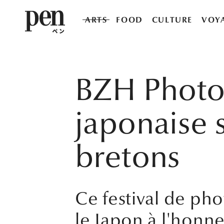
ARTS
FOOD
CULTURE
VOY
BZH Photo,
japonaise 
bretons
Ce festival de ph
le Japon à l'honne