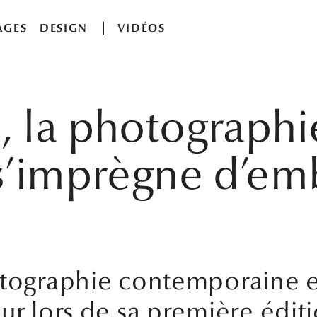
AGES
DESIGN
VIDÉOS
 la photographi
s’imprègne d’em
otographie contemporaine en
ur lors de sa première édit