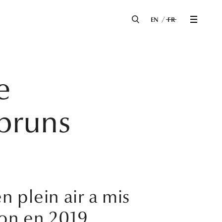
EN
FR
e
bruns
 plein air a mis
ion en 2019.