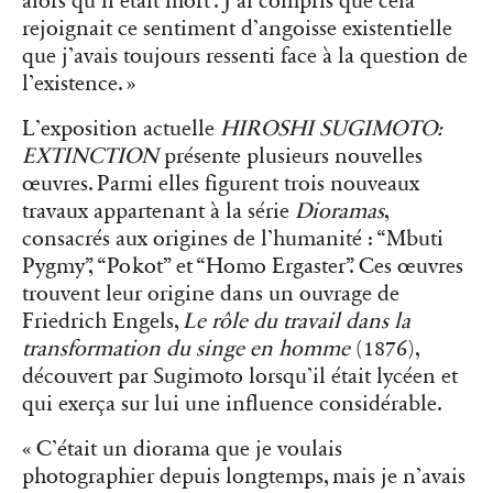
alors qu’il était mort”. J’ai compris que cela
rejoignait ce sentiment d’angoisse existentielle
que j’avais toujours ressenti face à la question de
l’existence. »
L’exposition actuelle
HIROSHI SUGIMOTO:
EXTINCTION
présente plusieurs nouvelles
œuvres. Parmi elles figurent trois nouveaux
travaux appartenant à la série
Dioramas
,
consacrés aux origines de l’humanité : “
Mbuti
Pygmy”
, “
Pokot”
et “
Homo Ergaster”
. Ces œuvres
trouvent leur origine dans un ouvrage de
Friedrich Engels,
Le rôle du travail dans la
transformation du singe en homme
(1876),
découvert par Sugimoto lorsqu’il était lycéen et
qui exerça sur lui une influence considérable.
« C’était un diorama que je voulais
photographier depuis longtemps, mais je n’avais