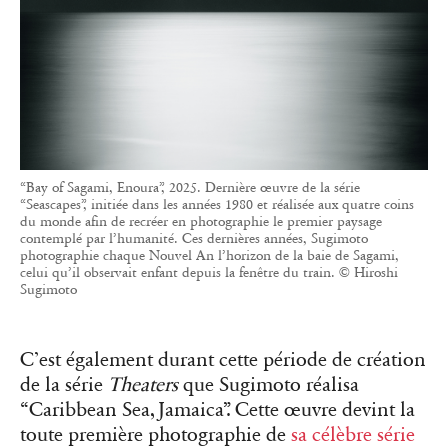
“Bay of Sagami, Enoura”, 2025. Dernière œuvre de la série
“Seascapes”, initiée dans les années 1980 et réalisée aux quatre coins
du monde afin de recréer en photographie le premier paysage
contemplé par l’humanité. Ces dernières années, Sugimoto
photographie chaque Nouvel An l’horizon de la baie de Sagami,
celui qu’il observait enfant depuis la fenêtre du train. © Hiroshi
Sugimoto
C’est également durant cette période de création
de la série
Theaters
que Sugimoto réalisa
“Caribbean Sea, Jamaica”. Cette œuvre devint la
toute première photographie de
sa célèbre série