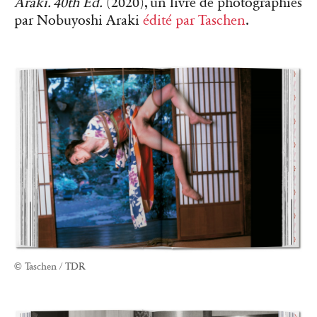
Araki. 40th Ed.
(2020), un livre de photographies
par Nobuyoshi Araki
édité par Taschen
.
© Taschen / TDR