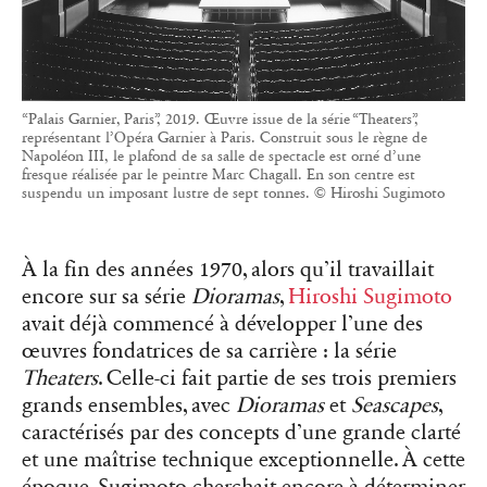
“Palais Garnier, Paris”, 2019. Œuvre issue de la série “Theaters”,
représentant l’Opéra Garnier à Paris. Construit sous le règne de
Napoléon III, le plafond de sa salle de spectacle est orné d’une
fresque réalisée par le peintre Marc Chagall. En son centre est
suspendu un imposant lustre de sept tonnes. © Hiroshi Sugimoto
À la fin des années 1970, alors qu’il travaillait
encore sur sa série
Dioramas
,
Hiroshi Sugimoto
avait déjà commencé à développer l’une des
œuvres fondatrices de sa carrière : la série
Theaters
. Celle-ci fait partie de ses trois premiers
grands ensembles, avec
Dioramas
et
Seascapes
,
caractérisés par des concepts d’une grande clarté
et une maîtrise technique exceptionnelle. À cette