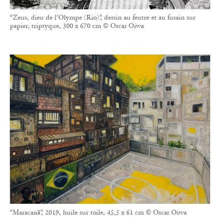
“Zeus, dieu de l’Olympe (Rio)”, dessin au feutre et au fusain sur
papier, triptyque, 300 x 670 cm © Oscar Oiwa
“Maracanã”, 2019, huile sur toile, 45,5 x 61 cm © Oscar Oiwa