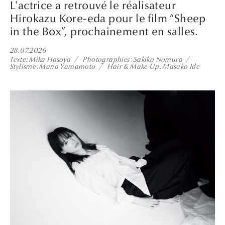
L'actrice a retrouvé le réalisateur
Hirokazu Kore-eda pour le film “Sheep
in the Box”, prochainement en salles.
28.07.2026
Texte
Mika Hosoya
Photographies
Sakiko Nomura
Stylisme
Mana Yamamoto
Hair & Make-Up
Masako Ide