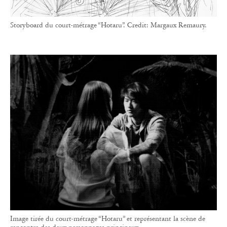
Storyboard du court-métrage “Hotaru”. Credit: Margaux Remaury.
Image tirée du court-métrage “Hotaru” et représentant la scène de