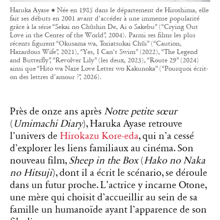
Haruka Ayase ● Née en 1985 dans le département de Hiroshima, elle
fait ses débuts en 2001 avant d'accéder à une immense popularité
grâce à la série “Sekai no Chūshin De, Ai o Sakebu” (“Crying Out
Love in the Center of the World”, 2004). Parmi ses films les plus
récents figurent “Okusama wa, Toriatsukai Chūi” (“Caution,
Hazardous Wife”, 2021), “Yes, I Can't Swim” (2022), “The Legend
and Butterfly”, “Revolver Lily” (les deux, 2023), “Route 29” (2024)
ainsi que “Hito wa Naze Love Letter wo Kakunoka” (“Pourquoi écrit-
on des lettres d'amour ?”, 2026).
Près de onze ans après
Notre petite sœur
(
Umimachi Diary
), Haruka Ayase retrouve
l’univers de
Hirokazu Kore-eda
, qui n’a cessé
d’explorer les liens familiaux au cinéma. Son
nouveau film,
Sheep in the Box
(
Hako no Naka
no Hitsuji
), dont il a écrit le scénario, se déroule
dans un futur proche. L’actrice y incarne Otone,
une mère qui choisit d’accueillir au sein de sa
famille un humanoïde ayant l’apparence de son