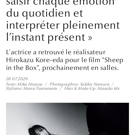
saisir chaque émotion
du quotidien et
interpréter pleinement
l’instant présent »
L'actrice a retrouvé le réalisateur
Hirokazu Kore-eda pour le film “Sheep
in the Box”, prochainement en salles.
28.07.2026
Texte
Mika Hosoya
Photographies
Sakiko Nomura
Stylisme
Mana Yamamoto
Hair & Make-Up
Masako Ide