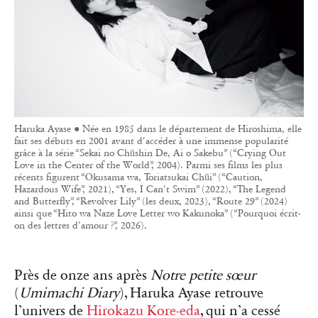
Haruka Ayase ● Née en 1985 dans le département de Hiroshima, elle
fait ses débuts en 2001 avant d'accéder à une immense popularité
grâce à la série “Sekai no Chūshin De, Ai o Sakebu” (“Crying Out
Love in the Center of the World”, 2004). Parmi ses films les plus
récents figurent “Okusama wa, Toriatsukai Chūi” (“Caution,
Hazardous Wife”, 2021), “Yes, I Can't Swim” (2022), “The Legend
and Butterfly”, “Revolver Lily” (les deux, 2023), “Route 29” (2024)
ainsi que “Hito wa Naze Love Letter wo Kakunoka” (“Pourquoi écrit-
on des lettres d'amour ?”, 2026).
Près de onze ans après
Notre petite sœur
(
Umimachi Diary
), Haruka Ayase retrouve
l’univers de
Hirokazu Kore-eda
, qui n’a cessé