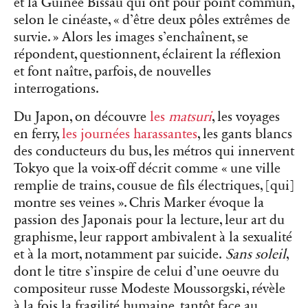
et la Guinée Bissau qui ont pour point commun,
selon le cinéaste, « d’être deux pôles extrêmes de
survie. » Alors les images s’enchaînent, se
répondent, questionnent, éclairent la réflexion
et font naître, parfois, de nouvelles
interrogations.
Du Japon, on découvre
les
matsuri
, les voyages
en ferry,
les journées harassantes
, les gants blancs
des conducteurs du bus, les métros qui innervent
Tokyo que la voix-off décrit comme « une ville
remplie de trains, cousue de fils électriques, [qui]
montre ses veines ». Chris Marker évoque la
passion des Japonais pour la lecture, leur art du
graphisme, leur rapport ambivalent à la sexualité
et à la mort, notamment par suicide.
Sans soleil
,
dont le titre s’inspire de celui d’une oeuvre du
compositeur russe Modeste Moussorgski, révèle
à la fois la fragilité humaine, tantôt face au