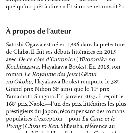
quelqu’un prêt à dire : « Et si on se retrouvait ? »
À propos de l’auteur
Satoshi Ogawa est né en 1986 dans la préfecture
de Chiba. Il fait ses débuts littéraires en 2015
avec
De ce côté d’Eutronica
(
Yūtoronika no
Kochiragawa
, Hayakawa Books). En 2018, son
roman
Le Royaume des Jeux
(
Gēmu
no
Ōkoku,
Hayakawa Books) remporte le 38ᵉ
Grand prix Nihon SF ainsi que le 31ᵉ prix
Yamamoto Shūgōrō. En janvier 2023, il reçoit le
168ᵉ prix Naoki—l’un des prix littéraires les plus
prestigieux du Japon, récompensant des romans
populaires d’exception—pour
La Carte et le
Poing
(
Chizu to Ken
, Shūeisha, référence au