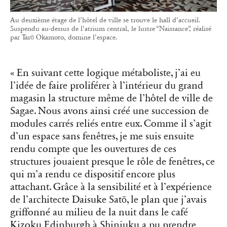
Au deuxième étage de l’hôtel de ville se trouve le hall d’accueil.
Suspendu au-dessus de l’atrium central, le lustre “Naissance”, réalisé
par Tarō Okamoto, domine l’espace.
« En suivant cette logique métaboliste, j’ai eu
l’idée de faire proliférer à l’intérieur du grand
magasin la structure même de l’hôtel de ville de
Sagae. Nous avons ainsi créé une succession de
modules carrés reliés entre eux. Comme il s’agit
d’un espace sans fenêtres, je me suis ensuite
rendu compte que les ouvertures de ces
structures jouaient presque le rôle de fenêtres, ce
qui m’a rendu ce dispositif encore plus
attachant. Grâce à la sensibilité et à l’expérience
de l’architecte Daisuke Satō, le plan que j’avais
griffonné au milieu de la nuit dans le café
Kizoku Edinburgh à Shinjuku a pu prendre