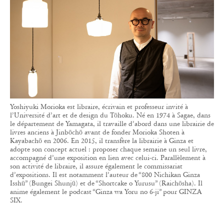
Yoshiyuki Morioka est libraire, écrivain et professeur invité à
l’Université d’art et de design du Tōhoku. Né en 1974 à Sagae, dans
le département de Yamagata, il travaille d’abord dans une librairie de
livres anciens à Jinbōchō avant de fonder Morioka Shoten à
Kayabachō en 2006. En 2015, il transfère la librairie à Ginza et
adopte son concept actuel : proposer chaque semaine un seul livre,
accompagné d’une exposition en lien avec celui-ci. Parallèlement à
son activité de libraire, il assure également le commissariat
d’expositions. Il est notamment l’auteur de “800 Nichikan Ginza
Isshū” (Bungei Shunjū) et de “Shortcake o Yurusu” (Raichōsha). Il
anime également le podcast “Ginza wa Yoru no 6-ji” pour GINZA
SIX.