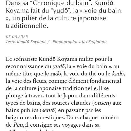
Dans sa “Chronique du bain”, Kundō
Koyama fait du “yudō”, la « voie du bain
», un pilier de la culture japonaise
traditionnelle.
05.05.2026
Texte
Kundō Koyama
Photographies
Kei Sugimoto
Le scénariste Kundō Koyama milite pour la
reconnaissance du
yudō
, la « voie du bain », au
même titre que le
sadō
, la voie du thé ou le
kadō
,
la voie des fleurs, comme élément fondamental
de la culture japonaise traditionnelle. Il se
plonge à travers tout le Japon dans différents
types de bains, des sources chaudes (
onsen
) aux
bains publics (
sentō
) en passant par les
baignoires domestiques. Dans chaque numéro
de
Pen
, il consigne ses voyages dans sa