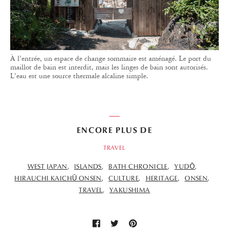
À l’entrée, un espace de change sommaire est aménagé. Le port du
maillot de bain est interdit, mais les linges de bain sont autorisés.
L’eau est une source thermale alcaline simple.
ENCORE PLUS DE
TRAVEL
WEST JAPAN
ISLANDS
BATH CHRONICLE
YUDŌ
HIRAUCHI KAICHŪ ONSEN
CULTURE
HERITAGE
ONSEN
TRAVEL
YAKUSHIMA