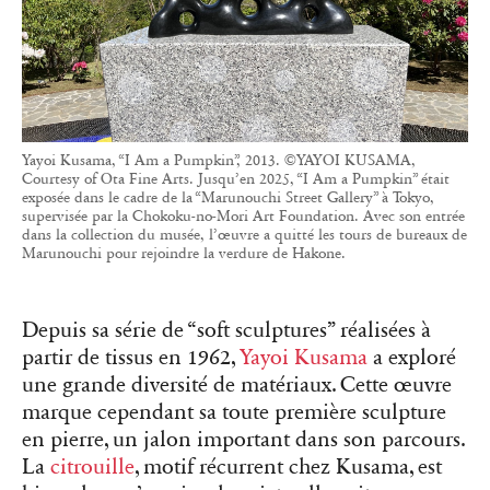
Yayoi Kusama, “I Am a Pumpkin”, 2013. ©YAYOI KUSAMA,
Courtesy of Ota Fine Arts. Jusqu’en 2025, “I Am a Pumpkin” était
exposée dans le cadre de la “Marunouchi Street Gallery” à Tokyo,
supervisée par la Chokoku-no-Mori Art Foundation. Avec son entrée
dans la collection du musée, l’œuvre a quitté les tours de bureaux de
Marunouchi pour rejoindre la verdure de Hakone.
Depuis sa série de “soft sculptures” réalisées à
partir de tissus en 1962,
Yayoi Kusama
a exploré
une grande diversité de matériaux. Cette œuvre
marque cependant sa toute première sculpture
en pierre, un jalon important dans son parcours.
La
citrouille
, motif récurrent chez Kusama, est