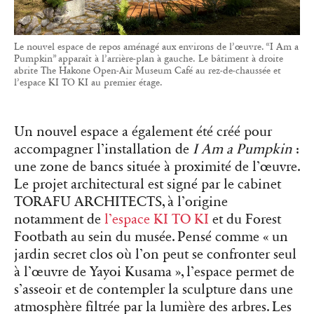
Le nouvel espace de repos aménagé aux environs de l’œuvre. “I Am a
Pumpkin” apparaît à l’arrière-plan à gauche. Le bâtiment à droite
abrite The Hakone Open-Air Museum Café au rez-de-chaussée et
l’espace KI TO KI au premier étage.
Un nouvel espace a également été créé pour
accompagner l’installation de
I Am a Pumpkin
:
une zone de bancs située à proximité de l’œuvre.
Le projet architectural est signé par le cabinet
TORAFU ARCHITECTS, à l’origine
notamment de
l’espace KI TO KI
et du Forest
Footbath au sein du musée. Pensé comme « un
jardin secret clos où l’on peut se confronter seul
à l’œuvre de Yayoi Kusama », l’espace permet de
s’asseoir et de contempler la sculpture dans une
atmosphère filtrée par la lumière des arbres. Les