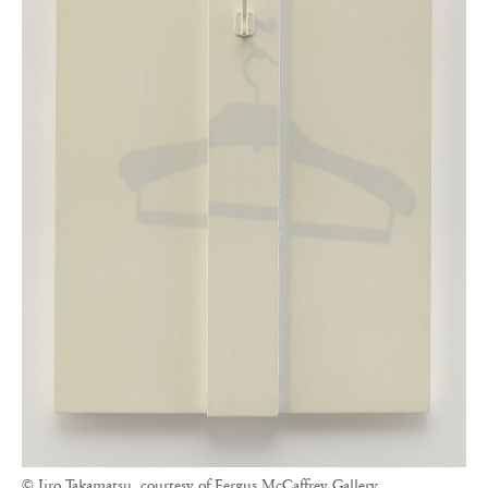
© Jiro Takamatsu, courtesy of Fergus McCaffrey Gallery