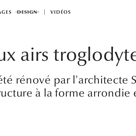
AGES
DESIGN
VIDÉOS
x airs troglodyt
 été rénové par l'architecte
tructure à la forme arrondie