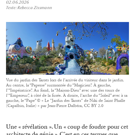
02.06.2026
Texte
Rebecca Zissmann
Vue du jardin des Tarots lors de l’arrivée du visiteur dans le jardin.
Au centre, la “Papesse” surmontée du “Magicien”. À gauche,
l’“Impératrice”. Au fond, la “Maison-Dieu” avec une des tours de
l’“Empereur”, à côté de la fusée. À droite, l’arche du “Soleil” avec à sa
gauche, le “Pape” © « Le "Jardin des Tarots" de Niki de Saint Phalle
(Capalbio, Italie) » par Jean-Pierre Dalbéra, CC BY 2.0
Une « révélation ». Un « coup de foudre pour cet
architecte de génie ». C’est en ces termes que