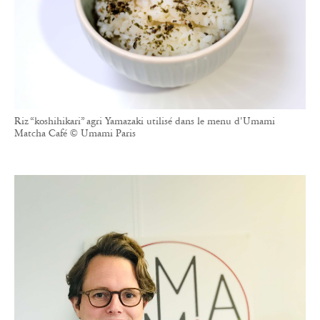
Riz “koshihikari” agri Yamazaki utilisé dans le menu d'Umami
Matcha Café © Umami Paris