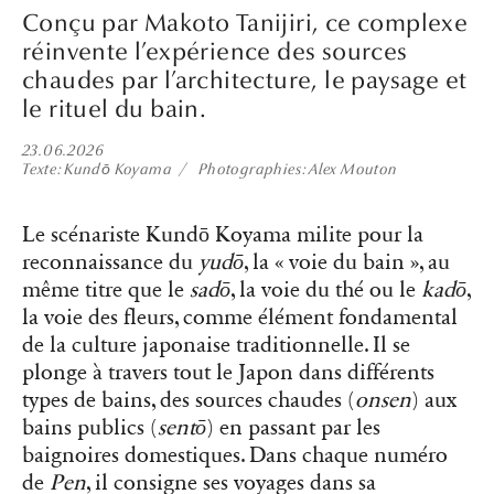
Conçu par Makoto Tanijiri, ce complexe
réinvente l’expérience des sources
chaudes par l’architecture, le paysage et
le rituel du bain.
23.06.2026
Texte
Kundō Koyama
Photographies
Alex Mouton
Le scénariste Kundō Koyama milite pour la
reconnaissance du
yudō
, la « voie du bain », au
même titre que le
sadō
, la voie du thé ou le
kadō
,
la voie des fleurs, comme élément fondamental
de la culture japonaise traditionnelle. Il se
plonge à travers tout le Japon dans différents
types de bains, des sources chaudes (
onsen
) aux
bains publics (
sentō
) en passant par les
baignoires domestiques. Dans chaque numéro
de
Pen
, il consigne ses voyages dans sa