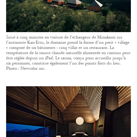
Situé à cinq minutes en voiture de l’échangeur de Minakami sur
l’autoroute Kan-Etsu, le domaine prend la forme d’un petit « village
» composé de six bâtiments : cinq villas et un restaurant. La
température de la source chaude naturelle alimentée en continu peut
être réglée depuis un iPad. Le sauna, conçu pour accueillir jusqu’à
six personnes, constitue également l’un des points forts du lieu.
Photo : Newcolor inc.