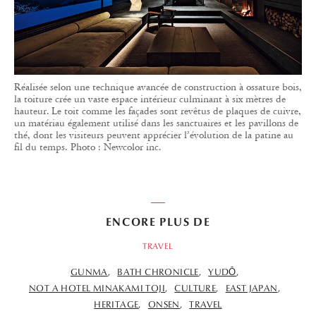
Réalisée selon une technique avancée de construction à ossature bois,
la toiture crée un vaste espace intérieur culminant à six mètres de
hauteur. Le toit comme les façades sont revêtus de plaques de cuivre,
un matériau également utilisé dans les sanctuaires et les pavillons de
thé, dont les visiteurs peuvent apprécier l’évolution de la patine au
fil du temps. Photo : Newcolor inc.
ENCORE PLUS DE
TRAVEL
GUNMA
BATH CHRONICLE
YUDŌ
NOT A HOTEL MINAKAMI TOJI
CULTURE
EAST JAPAN
HERITAGE
ONSEN
TRAVEL